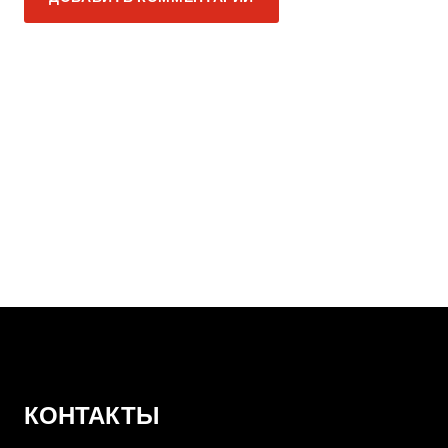
К олимпийским
рекордам
КОНТАКТЫ